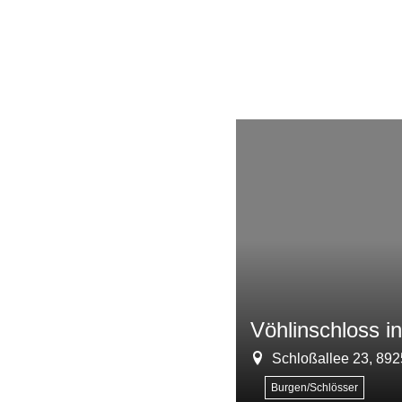
Vöhlinschloss in 
Schloßallee 23, 89
Burgen/Schlösser