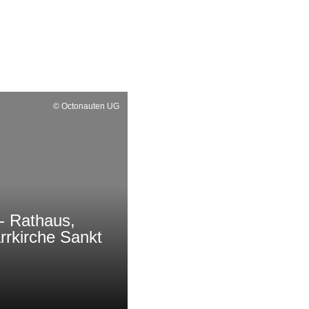
© Octonauten UG
 - Rathaus,
rrkirche Sankt