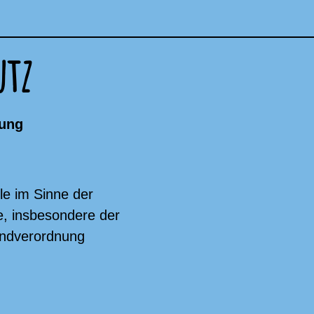
utz
rung
lle im Sinne der
, insbesondere der
ndverordnung