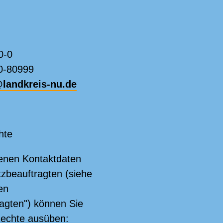
0-0
40-80999
@landkreis-nu.de
hte
enen Kontaktdaten
zbeauftragten (siehe
en
agten") können Sie
Rechte ausüben: