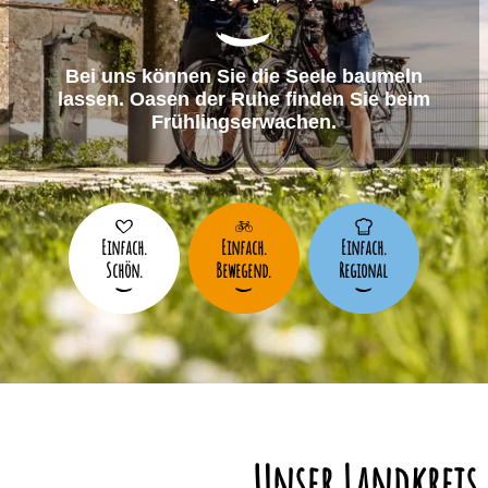
Bei uns können Sie die Seele baumeln
lassen. Oasen der Ruhe finden Sie beim
Frühlingserwachen.
Einfach.
Einfach.
Einfach.
Schön.
Bewegend.
Regional
Unser Landkreis