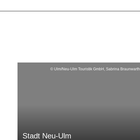
© Ulm/Neu-Ulm Touristik GmbH, Sabrina Braunwarth
Stadt Neu-Ulm