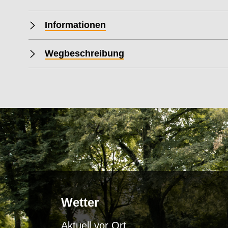
480 m
0 km
2 km
4 km
6 km
0 km
2 km
4 km
6 km
0 km
22 km
A
Informationen
Wegbeschreibung