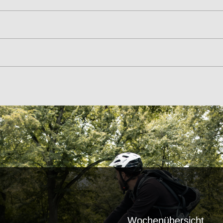
8 km
10 km
12 km
14 km
8 km
10 km
12 km
14 km
llgemeine Information