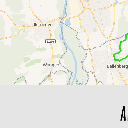
560 m
540 m
520 m
500 m