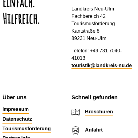
Was möchten Sie
als nächstes tun?
Anreise planen
GPX herunterladen
PDF erzeugen
Einfach.
Kontakt
Landkreis Neu-Ulm
Hilfreich.
Fachbereich 42
Tourismusförderung
Kantstraße 8
89231 Neu-Ulm