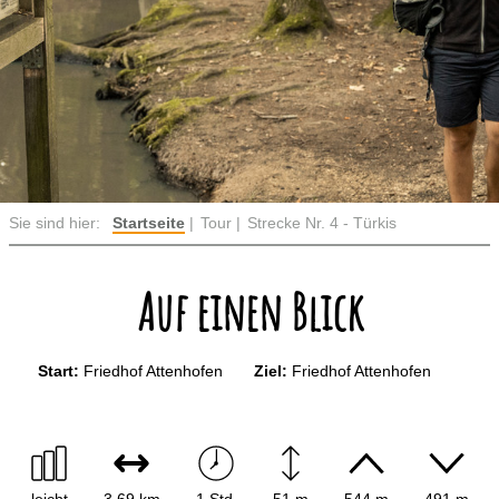
Sie sind hier:
Startseite
Tour
Strecke Nr. 4 - Türkis
Auf einen Blick
Start:
Friedhof Attenhofen
Ziel:
Friedhof Attenhofen
leicht
3,69 km
1 Std.
51 m
544 m
491 m