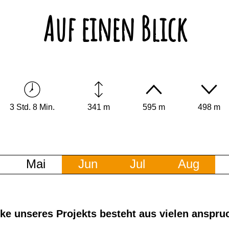
Auf einen Blick
3 Std. 8 Min.
341 m
595 m
498 m
Mai
Jun
Jul
Aug
cke unseres Projekts besteht aus vielen anspru