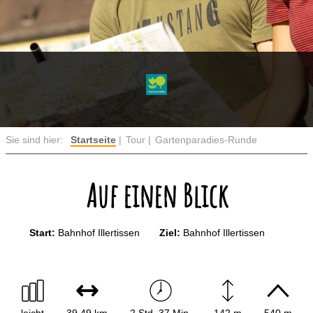
Sie sind hier:
Startseite
Tour
Gartenparadies-Runde
Auf einen Blick
Start:
Bahnhof Illertissen
Ziel:
Bahnhof Illertissen
leicht
39,49 km
2 Std. 37 Min.
142 m
540 m