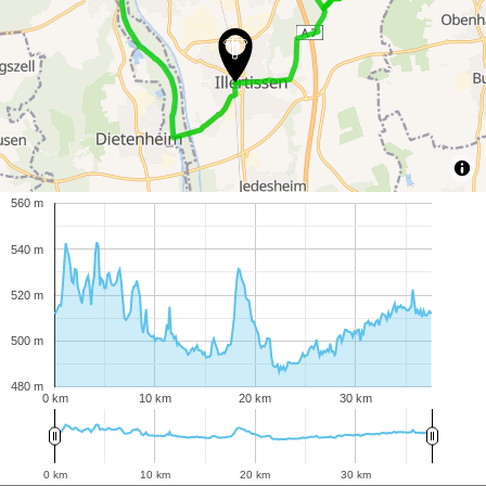
560 m
540 m
520 m
500 m
480 m
0 km
10 km
20 km
30 km
0 km
10 km
20 km
30 km