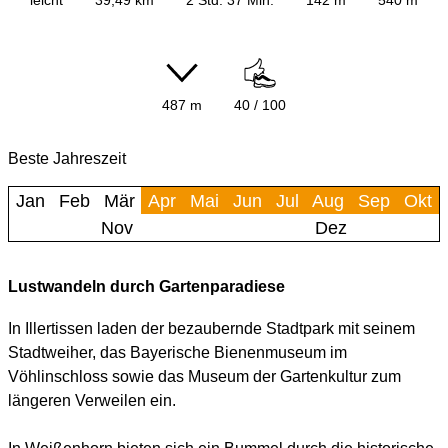
487 m
40 / 100
Beste Jahreszeit
Jan
Feb
Mär
Apr
Mai
Jun
Jul
Aug
Sep
Okt
Nov
Dez
Lustwandeln durch Gartenparadiese
In Illertissen laden der bezaubernde Stadtpark mit seinem
Stadtweiher, das Bayerische Bienenmuseum im
Vöhlinschloss sowie das Museum der Gartenkultur zum
längeren Verweilen ein.
In Weißenhorn bieten sich ein Bummel durch die historische