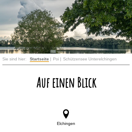
Sie sind hier:
Startseite
Poi
Schützensee Unterelchingen
Auf einen Blick
Elchingen