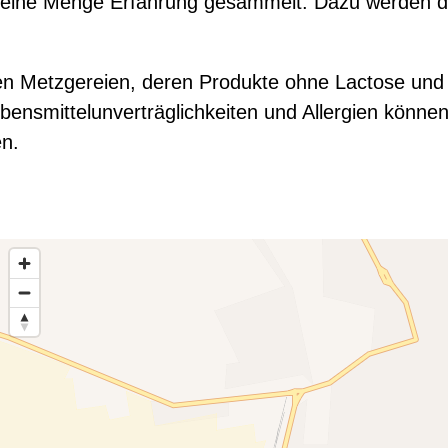
 eine Menge Erfahrung gesammelt. Dazu werden di
gen Metzgereien, deren Produkte ohne Lactose und 
bensmittelunverträglichkeiten und Allergien könn
en.