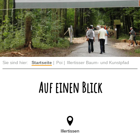
Sie sind hier:
Startseite
Poi
Illertisser Baum- und Kunstpfad
Auf einen Blick
Illertissen