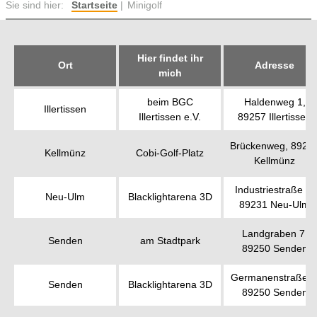
Sie sind hier:
Startseite
Minigolf
Hier findet ihr
Ort
Adresse
mich
beim BGC
Haldenweg 1,
Illertissen
Illertissen e.V.
89257 Illertissen
Brückenweg, 8929
Kellmünz
Cobi-Golf-Platz
Kellmünz
Industriestraße 2,
Neu-Ulm
Blacklightarena 3D
89231 Neu-Ulm
Landgraben 7,
Senden
am Stadtpark
89250 Senden
Germanenstraße 5
Senden
Blacklightarena 3D
89250 Senden