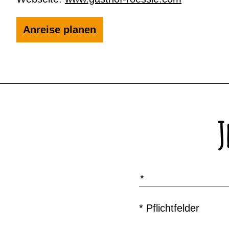
Anreise planen
J
Name
*
* Pflichtfelder