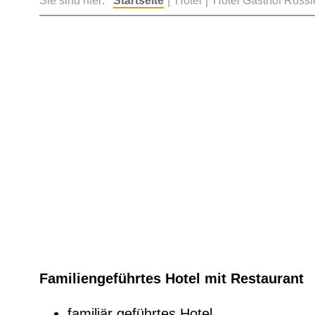
Sie sind hier:
Startseite
Hotel
Hotel Gasthof Rössle
Familiengeführtes Hotel mit Restaurant
familiär geführtes Hotel