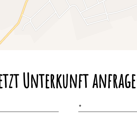
etzt Unterkunft anfrag
E-
Mail
*