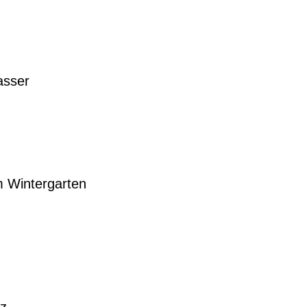
asser
m Wintergarten
tz