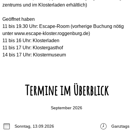
ze­n­tr­u­ms und im Kl­osterl­a­d­en erhäl­t­l­ich)
Geöff­net haben
11 bis 19.30 Uhr: Escape-Room (vorherige Buc­hung nötig
unter www.escape-kl­ost­er.rogg­enburg.de)
11 bis 16 Uhr: Kl­osterl­a­d­en
11 bis 17 Uhr: Kl­ost­erga­sthof
14 bis 17 Uhr: Kl­ost­ermuse­um
Termine im Überblick
September 2026
Sonntag, 13.09.2026
Ganztags