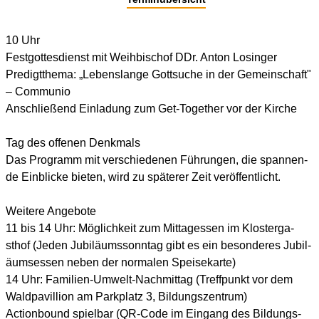
10 Uhr
Fe­stgotte­sdi­en­st mit Weihb­ischof DDr. An­ton Losinger
Pr­e­dig­tthe­ma: „Lebe­ns­l­ange Gottsuc­he in der Ge­me­in­schaft"
– Comm­u­nio
An­schl­i­eß­end Einl­ad­ung zum Get-Toget­her vor der Kirc­he
Tag des off­enen De­nk­m­a­ls
Das Pr­ogramm mit ver­schie­denen Führ­ungen, die span­n­en­
de Einbl­ic­ke bi­e­ten, wird zu sp­äte­rer Zeit ver­öf­f­e­n­t­l­ic­ht.
Weite­re Angebote
11 bis 14 Uhr: Mögl­ic­hke­it zum Mit­tage­ssen im Kl­ost­erga­
sthof (Je­den Jub­il­äu­msson­n­tag gibt es ein be­so­n­de­r­es Jub­il­
äu­mse­ssen neben der norm­a­l­en Speisek­ar­te)
14 Uhr: Fa­m­il­i­en-Umw­elt-Nac­hmit­tag (Tr­e­ffpunkt vor dem
Wal­dp­avil­l­ion am Parkpl­atz 3, Bil­dungs­ze­n­tr­um)
Ac­ti­o­nbo­und spielb­ar (QR-Code im Eingang des Bil­dungs­