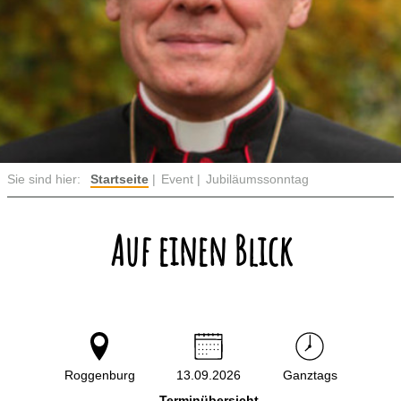
Sie sind hier:
Startseite
Event
Jubiläumssonntag
Auf einen Blick
Roggenburg
13.09.2026
Ganztags
Terminübersicht