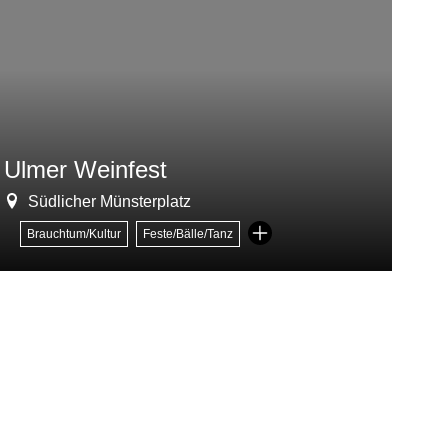
Ulmer Weinfest
Ka
Südlicher Münsterplatz
Brauchtum/Kultur
Feste/Bälle/Tanz
B