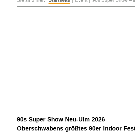
Sie sind hier:
Startseite
Event
90s Super Show – li
90s Super Show Neu-Ulm 2026
Oberschwabens größtes 90er Indoor Fe