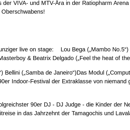
rs der VIVA- und MTV-Ära in der Ratiopharm Arena
ty Oberschwabens!
unziger live on stage: Lou Bega („Mambo No.5“) W
asterboy & Beatrix Delgado („Feel the heat of the 
) Bellini („Samba de Janeiro“)Das Modul („Comput
90er Indoor-Festival der Extraklasse von niemand 
folgreichster 90er DJ - DJ Judge - die Kinder der
-Zeitreise in das Jahrzehnt der Tamagochis und La