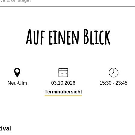
ve & on stage!
Auf einen Blick
Neu-Ulm
03.10.2026
15:30 - 23:45
Terminübersicht
stival